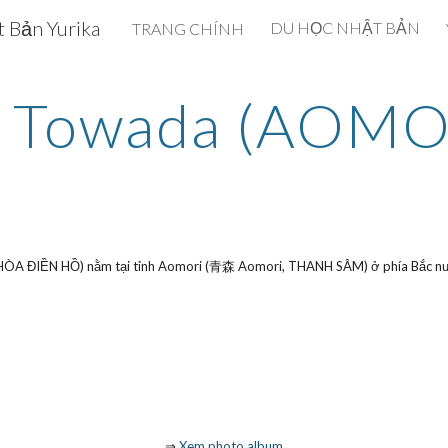
 Bản Yurika
DU HỌC NHẬT BẢN
TRANG CHÍNH
ip to main content
Skip to navigat
 Towada (AOMO
ÒA ĐIỀN HỒ) nằm tại tỉnh Aomori (青森 Aomori, THANH SÂM) ở phía Bắc nư
⇒
Xem photo album