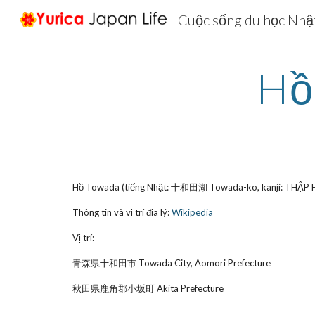
Cuộc sống du học Nhật
Sk
Hồ
Hồ Towada (tiếng Nhật: 十和田湖 Towada-ko, kanji: THẬP H
Thông tin và vị trí địa lý:
Wikipedia
Vị trí:
青森県十和田市 Towada City, Aomori Prefecture
秋田県鹿角郡小坂町 Akita Prefecture