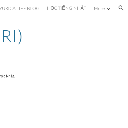
HỌC TIẾNG NHẬT
YURICA LIFE BLOG
More
ion
RI)
ớc Nhật.