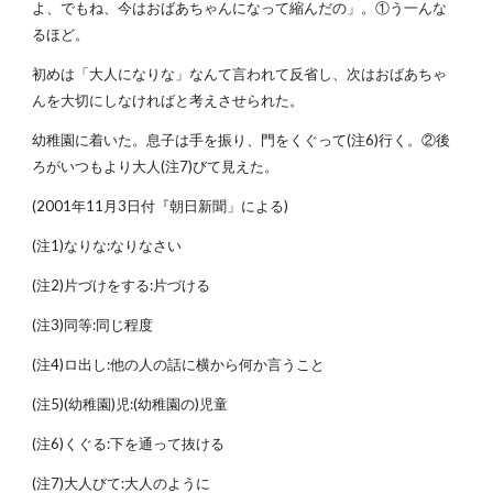
よ、でもね、今はおばあちゃんになって縮んだの」。①う一んな
るほど。
初めは「大人になりな」なんて言われて反省し、次はおばあちゃ
んを大切にしなければと考えさせられた。
幼稚園に着いた。息子は手を振り、門をくぐって(注6)行く。②後
ろがいつもより大人(注7)びて見えた。
(2001年11月3日付『朝日新聞」による)
(注1)なりな:なりなさい
(注2)片づけをする:片づける
(注3)同等:同じ程度
(注4)ロ出し:他の人の話に横から何か言うこと
(注5)(幼稚園)児:(幼稚園の)児童
(注6)くぐる:下を通って抜ける
(注7)大人びて:大人のように