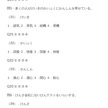
問5・多くの人がけいきのかいふくにかんしんを寄せている。
（31）．けいき
１．経気 ２．景気 ３．経機 ４．景機
Q31 ① ② ③ ④
（32）．かいふく
１．回復 ２．快復 ３．回復 ４．快複
Q32 ① ② ③ ④
（33）．かんしん
１．換心 ２．感心 ３．関心 ４．歓心
Q33 ① ② ③ ④
問6・けんさ会社にせいひんテストをいらいする。
（34）．けんさ