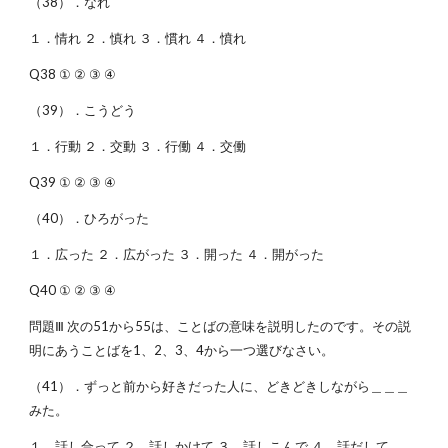
（38）．なれ
１．情れ ２．慎れ ３．慣れ ４．憤れ
Q38 ① ② ③ ④
（39）．こうどう
１．行動 ２．交動 ３．行働 ４．交働
Q39 ① ② ③ ④
（40）．ひろがった
１．広った ２．広がった ３．開った ４．開がった
Q40 ① ② ③ ④
問題Ⅲ 次の51から55は、ことばの意味を説明したのです。その説
明にあうことばを1、2、3、4から一つ選びなさい。
（41）．ずっと前から好きだった人に、どきどきしながら＿＿＿
みた。
１．話し合って ２．話しかけて ３．話しこんで ４．話だして