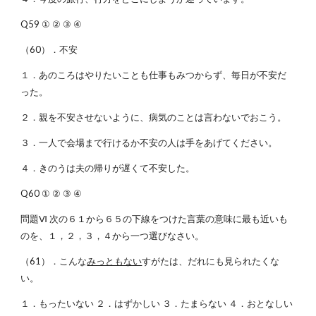
Q59 ① ② ③ ④
（60）．不安
１．あのころはやりたいことも仕事もみつからず、毎日が不安だ
った。
２．親を不安させないように、病気のことは言わないでおこう。
３．一人で会場まで行けるか不安の人は手をあげてください。
４．きのうは夫の帰りが遅くて不安した。
Q60 ① ② ③ ④
問題Ⅵ 次の６１から６５の下線をつけた言葉の意味に最も近いも
のを、１，２，３，４から一つ選びなさい。
（61）．こんな
みっともない
すがたは、だれにも見られたくな
い。
１．もったいない ２．はずかしい ３．たまらない ４．おとなしい