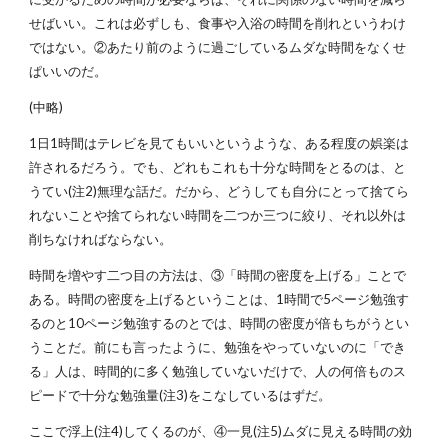
せばいい。これは必ずしも、食事や入浴の時間を削れというわけ
ではない。②あたり前のように過ごしているムダな時間をなくせ
ぱいいのだ。
(中略)
1日1時間はテレビを見てもいいというような、ある程度の娯楽は
許されるだろう。でも、どれもこれも十分な時間をとるのは、と
うてい(注2)無理な話だ。だから、どうしても自分にとって捨てら
れないことや捨てられない時間を二つか三つに絞り、それ以外は
削ちなければならない。
時間を増やす二つ目の方法は、③「時間の密度を上げる」ことで
ある。時間の密度を上げるということは、1時間で5ページ勉強す
るのと10ページ勉強するのとでは、時間の密度が倍もちがうとい
うことだ。前にも言ったように、勉強をやっていないのに「でき
る」人は、時間的に多く勉強していないだけで、人の何倍ものス
ピードで十分な勉強量(注3)をこなしているはずだ。
ここで浮上(注4)してくるのが、④一見(注5)ムダに見える時間の効