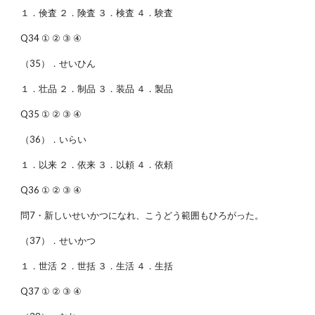
１．倹査 ２．険査 ３．検査 ４．験査
Q34 ① ② ③ ④
（35）．せいひん
１．壮品 ２．制品 ３．装品 ４．製品
Q35 ① ② ③ ④
（36）．いらい
１．以来 ２．依来 ３．以頼 ４．依頼
Q36 ① ② ③ ④
問7・新しいせいかつになれ、こうどう範囲もひろがった。
（37）．せいかつ
１．世活 ２．世括 ３．生活 ４．生括
Q37 ① ② ③ ④