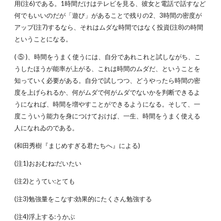
用(注6)である。1時間だけはテレビを見る、彼女と電話で話すなど
何でもいいのだが「遊び」があることで残りの2、3時間の密度が
アップ(注7)するなら、それはムダな時間ではなく投資(注8)の時間
ということになる。
( ⑤ )、時間をうまく使うには、自分であれこれと試しながち、こ
うしたほうが能率が上がる、これは時間のムダだ、ということを
知っていく必要がある。自分で試しつつ、どうやったら時間の密
度を上げられるか、何がムダで何がムダでないかを判断できるよ
うになれば、時間を増やすことができるようになる。そして、一
度こういう能力を身につけておけば、一生、時間をうまく使える
人になれゐのである。
(和田秀樹『まじめすぎる君たちへ』による)
(注1)おおむね:だいたい
(注2)とうてい:とても
(注3)勉強量をこなす:効果的にたくさん勉強する
(注4)浮上する:うかぶ