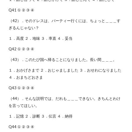
Q41 ① ② ③ ④
（42）．そのドレスは、パーティー行くには、ちょっと＿＿＿す
ぎるんじゃない？
１．高度 ２．地味 ３．率直 ４．妥当
Q42 ① ② ③ ④
（43）．このたび国へ帰ることになりました。長い間＿＿＿。
１．おかげさまで ２．おじゃましました ３．おせわになりました
４．おまちどおさま
Q43 ① ② ③ ④
（44）．そんな説明では、だれも＿＿＿できない。きちんとわけ
を言ってほしい。
１．記憶 ２．診断 ３．伝言 ４．納得
Q44 ① ② ③ ④