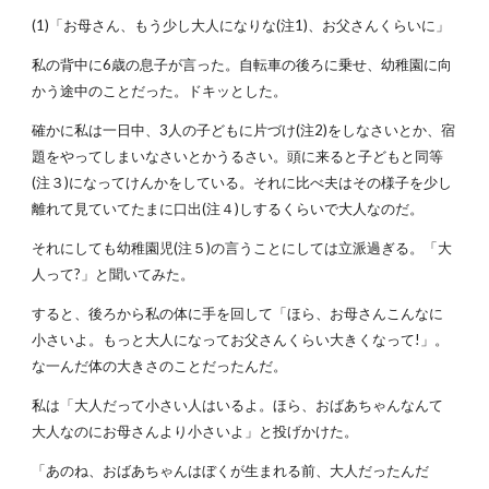
(1)「お母さん、もう少し大人になりな(注1)、お父さんくらいに」
私の背中に6歳の息子が言った。自転車の後ろに乗せ、幼稚園に向
かう途中のことだった。ドキッとした。
確かに私は一日中、3人の子どもに片づけ(注2)をしなさいとか、宿
題をやってしまいなさいとかうるさい。頭に来ると子どもと同等
(注３)になってけんかをしている。それに比べ夫はその様子を少し
離れて見ていてたまに口出(注４)しするくらいで大人なのだ。
それにしても幼稚園児(注５)の言うことにしては立派過ぎる。「大
人って?」と聞いてみた。
すると、後ろから私の体に手を回して「ほら、お母さんこんなに
小さいよ。もっと大人になってお父さんくらい大きくなって!」。
な一んだ体の大きさのことだったんだ。
私は「大人だって小さい人はいるよ。ほら、おばあちゃんなんて
大人なのにお母さんより小さいよ」と投げかけた。
「あのね、おばあちゃんはぼくが生まれる前、大人だったんだ