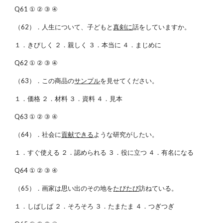
Q61 ① ② ③ ④
（62）．人生について、子どもと
真剣に
話をしていますか。
１．きびしく ２．親しく ３．本当に ４．まじめに
Q62 ① ② ③ ④
（63）．この商品の
サンプル
を見せてください。
１．価格 ２．材料 ３．資料 ４．見本
Q63 ① ② ③ ④
（64）．社会に
貢献できる
ような研究がしたい。
１．すぐ使える ２．認められる ３．役に立つ ４．有名になる
Q64 ① ② ③ ④
（65）．画家は思い出のその地を
たびたび
訪ねている。
１．しばしば ２．そろそろ ３．たまたま ４．つぎつぎ