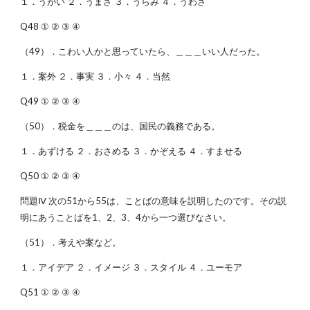
１．うがい ２．うまさ ３．うらみ ４．うわさ
Q48 ① ② ③ ④
（49）．こわい人かと思っていたら、＿＿＿いい人だった。
１．案外 ２．事実 ３．小々 ４．当然
Q49 ① ② ③ ④
（50）．税金を＿＿＿のは、国民の義務である。
１．あずける ２．おさめる ３．かぞえる ４．すませる
Q50 ① ② ③ ④
問題Ⅳ 次の51から55は、ことばの意味を説明したのです。その説
明にあうことばを1、2、3、4から一つ選びなさい。
（51）．考えや案など。
１．アイデア ２．イメージ ３．スタイル ４．ユーモア
Q51 ① ② ③ ④