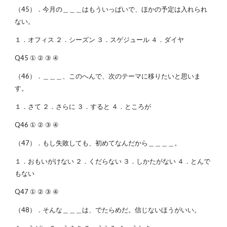
（45）．今月の＿＿＿はもういっぱいで、ほかの予定は入れられ
ない。
１．オフィス ２．シーズン ３．スゲジュール ４．ダイヤ
Q45 ① ② ③ ④
（46）．＿＿＿、このへんで、次のテーマに移りたいと思いま
す。
１．さて ２．さらに ３．すると ４．ところが
Q46 ① ② ③ ④
（47）．もし失敗しても、初めてなんだから＿＿＿＿。
１．おもいがけない ２．くだらない ３．しかたがない ４．とんで
もない
Q47 ① ② ③ ④
（48）．そんな＿＿＿は、でたらめだ。信じないほうがいい。