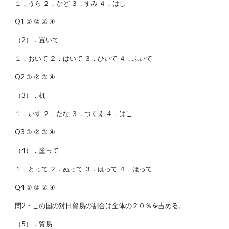
１．うら ２．かど ３．すみ ４．はし
Q1 ① ② ③ ④
（2）．置いて
１．おいて ２．はいて ３．ひいて ４．ふいて
Q2 ① ② ③ ④
（3）．机
１．いす ２．たな ３．つくえ ４．はこ
Q3 ① ② ③ ④
（4）．塗って
１．とって ２．ぬって ３．はって ４．ほって
Q4 ① ② ③ ④
問2・この国の対日貿易の割合は全体の２０％を占める。
（5）．貿易