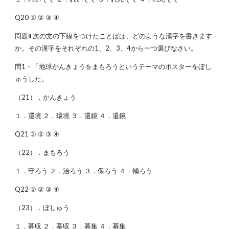
Q20 ① ② ③ ④
問題Ⅱ 次の文の下線をつけたことばは、どのような漢字を書きます
か。その漢字をそれぞれの1、2、3、4から一つ選びなさい。
問1・「地球かんきょうをまもろうというテーマのポスターをぼし
ゅうした。
（21）．かんきょう
１．還境 ２．環境 ３．還鏡 ４．還鏡
Q21 ① ② ③ ④
（22）．まもろう
１．守ろう ２．治ろう ３．保ろう ４．補ろう
Q22 ① ② ③ ④
（23）．ぼしゅう
１．募収 ２．幕収 ３．募集 ４．幕集