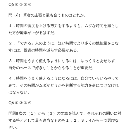
Q5 ① ② ③ ④
問（6） 筆者の主張と最も合うものはどれか。
１．時間の密度を上げる努力をするよりも、ムダな時間を減らし
た方が能率が上がるはずだ。
２．「できる」人のように、短い時間でより多くの勉強量をこな
すには、投資の時間を減らす必要がある。
３．時間をうまく使えるようになるには、ゆっくりとあせらず、
自分のぺースで好きなことからやることが重要だ。
４．時間をうまく使えるようになるには、自分でいろいろやって
みて、その時間がムダかどうかを判断する能力を身につけなけれ
ばならない。
Q6 ① ② ③ ④
問題Ⅱ 次の（１）から（３）の文章を読んで、それぞれの問いに対
する答えとして最も適当なものを１，２，３，４から一つ選びな
さい。