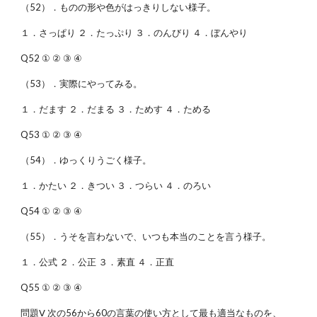
（52）．ものの形や色がはっきりしない様子。
１．さっぱり ２．たっぷり ３．のんびり ４．ぼんやり
Q52 ① ② ③ ④
（53）．実際にやってみる。
１．だます ２．だまる ３．ためす ４．ためる
Q53 ① ② ③ ④
（54）．ゆっくりうごく様子。
１．かたい ２．きつい ３．つらい ４．のろい
Q54 ① ② ③ ④
（55）．うそを言わないで、いつも本当のことを言う様子。
１．公式 ２．公正 ３．素直 ４．正直
Q55 ① ② ③ ④
問題Ⅴ 次の56から60の言葉の使い方として最も適当なものを、