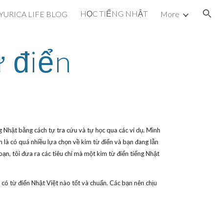
HỌC TIẾNG NHẬT
YURICA LIFE BLOG
More
ion
 điển
ng Nhật bằng cách tự tra cứu và tự học qua các ví dụ. Mình
 là có quá nhiều lựa chọn về kim từ điển và bạn đang lẫn
bạn, tôi đưa ra các tiêu chí mà một kim từ điển tiếng Nhật
 có từ điển Nhật Việt nào tốt và chuẩn. Các bạn nên chịu