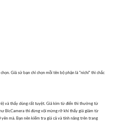
họn. Giả sử bạn chỉ chọn mỗi tên bộ phận là "nichi" thì chắc
ẻ) và thấy dùng rất tuyệt. Giá kim từ điển thì thường từ
hư BicCamera thì đừng vội mừng rỡ khi thấy giá giảm từ
0 yên mà. Bạn nên kiểm tra giá cả và tính năng trên trang