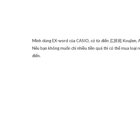
Mình dùng EX-word của CASIO, có từ điển 広辞苑 Koujien, Anh
Nếu bạn không muốn chi nhiều tiền quá thì có thể mua loại r
điển.