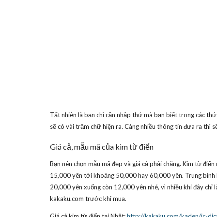
Tất nhiên là bạn chỉ cần nhập thứ mà bạn biết trong các thứ
sẽ có vài trăm chữ hiện ra. Càng nhiều thông tin đưa ra thì s
Giá cả, mẫu mã của kim từ điển
Bạn nên chọn mẫu mã đẹp và giá cả phải chăng. Kim từ điển m
15,000 yên tới khoảng 50,000 hay 60,000 yên. Trung bình l
20,000 yên xuống còn 12,000 yên nhé, vì nhiều khi đây chỉ là
kakaku.com trước khi mua.
Giá cả kim từ điển tại Nhật:
http://kakaku.com/kaden/ic-dic