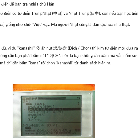
 điển để bạn tra nghĩa chữ Hán
 từ điển có từ điển Trung Nhật (中日) và Nhật Trung (日中), còn nếu bạn học tiến
) giống như chữ "Việt" vậy. Mà người Nhật cũng là dân tộc hòa nhã thật.
ủ, ví dụ "kanashii" rồi ấn nút 訳/決定 (Dịch / Chọn) thì kim từ điển mới đưa r
hông cần bạn phải bấm nút "DỊCH". Tức là bạn không cần bấm mà vẫn nắm sơ 
à chỉ cần bấm "kana" rồi chọn "kanashii" từ danh sách hiện ra.