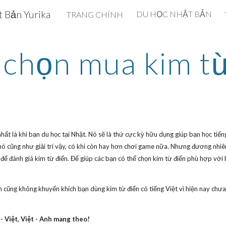
 Bản Yurika
DU HỌC NHẬT BẢN
TRANG CHÍNH
ip to main content
Skip to navigat
 chọn mua kim từ
nhất là khi bạn du học tại Nhật. Nó sẽ là thứ cực kỳ hữu dụng giúp bạn học tiế
ó cũng như giải trí vậy, có khi còn hay hơn chơi game nữa. Nhưng đương nhiên
í để đánh giá kim từ điển. Để giúp các bạn có thể chọn kim từ điển phù hợp với 
h cũng không khuyến khích bạn dùng kim từ điển có tiếng Việt vì hiện nay chưa
- Việt, Việt - Anh mang theo!