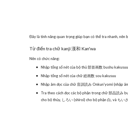
Đây là tính năng quan trọng giúp bạn có thể tra nhanh, nê
Từ điển tra chữ kanji 漢和 Kan'wa
Nên có chức năng:
Nhập tổng số nét của bộ thủ 部首画数 bushu kakusuu
Nhập tổng số nét của chữ 総画数 sou kakusuu
Nhập âm đọc của chữ 音訓読み Onkun'yomi (nhập â
Tra theo cách đọc các bộ phận trong chữ 部品読み buhin
cho bộ thủy, しろい (shiroi) cho bộ phận 白, và ちいさい