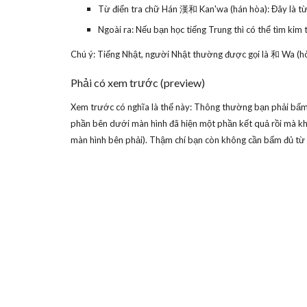
Từ điển tra chữ Hán 漢和 Kan'wa (hán hòa): Đây là từ
Ngoài ra: Nếu bạn học tiếng Trung thì có thể tìm kim
Chú ý: Tiếng Nhật, người Nhật thường được gọi là 和 Wa (hòa
Phải có xem trước (preview)
Xem trước có nghĩa là thế này: Thông thường bạn phải bấm đ
phần bên dưới màn hình đã hiện một phần kết quả rồi mà k
màn hình bên phải). Thậm chí bạn còn không cần bấm đủ từ m