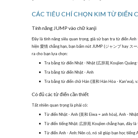
CÁC TIÊU CHÍ CHỌN KIM TỪ ĐIỂN
Tính năng JUMP vào chữ kanji
Đây là tính năng siêu quan trọng, giả sử bạn tra từ điển An
hiện 愛情 chẳng hạn, bạn bấm nút JUMP (ジャンプ hay スーパージャ
ra cho bạn lựa chọn:
Tra bằng từ điển Nhật - Nhật (広辞苑 Koujien Quảng từ
Tra bằng từ điển Nhật - Anh
Tra bằng từ điển chữ Hán (漢和 Hán Hòa - Kan'wa), v.v
Có đủ các từ điển cần thiết
Tất nhiên quan trọng là phải có:
Từ điển Nhật - Anh (英和 Eiwa = anh hòa), Anh - Nhậ
Từ điển tiếng Nhật: 広辞苑 Koujien chẳng hạn, đây là từ
Từ điển Anh - Anh: Nên có, nó sẽ giúp bạn học tiến