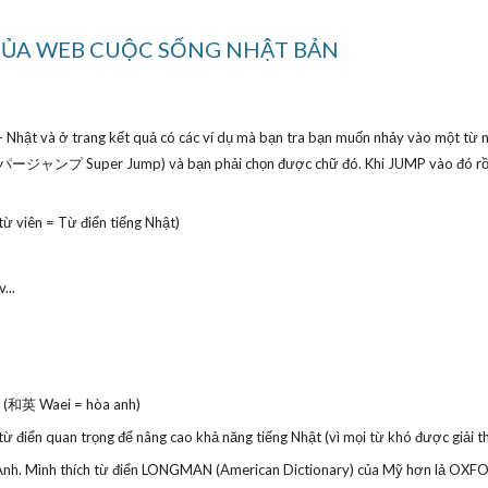
 CỦA WEB CUỘC SỐNG NHẬT BẢN
h - Nhật và ở trang kết quả có các ví dụ mà bạn tra bạn muốn nhảy vào một từ n
ンプ Super Jump) và bạn phải chọn được chữ đó. Khi JUMP vào đó rồi bạn
 viên = Từ điển tiếng Nhật)
...
t (和英 Waei = hòa anh)
 điển quan trọng để nâng cao khả năng tiếng Nhật (vì mọi từ khó được giải thí
g Anh. Mình thích từ điển LONGMAN (American Dictionary) của Mỹ hơn lả OXFO