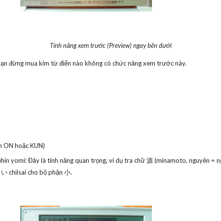
Tính năng xem trước (Preview) ngay bên dưới
n bạn đừng mua kim từ điển nào không có chức năng xem trước này.
m ON hoặc KUN)
 yomi: Đây là tính năng quan trọng, ví dụ tra chữ 源 (minamoto, nguyên = n
 chiisai cho bộ phận 小.